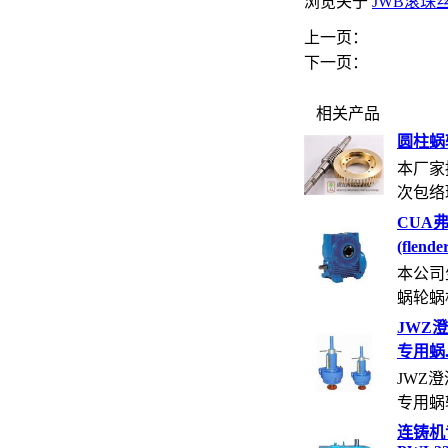
浏览关于
JWB滚珠
上一页：
下一页：
相关产品
圆柱蜗
本厂家
次包络环
CUA
(flende
本公司
蜗轮蜗杆
JWZ
专用蜗..
JWZ
专用蜗轮
连铸机