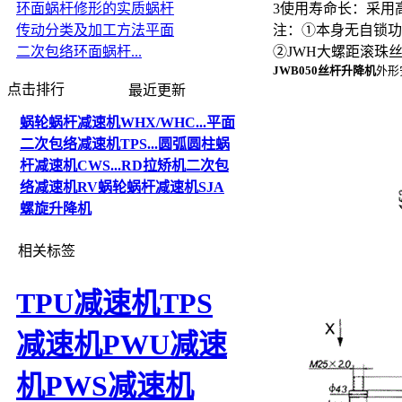
环面蜗杆修形的实质
蜗杆
3使用寿命长：采用
传动分类及加工方法
平面
注：①本身无自锁功
二次包络环面蜗杆...
②JWH大螺距滚珠
JWB050丝杆升降机
外形
点击排行
最近更新
蜗轮蜗杆减速机WHX/WHC...
平面
二次包络减速机TPS...
圆弧圆柱蜗
杆减速机CWS...
RD拉矫机二次包
络减速机
RV蜗轮蜗杆减速机
SJA
螺旋升降机
相关标签
TPU减速机
TPS
减速机
PWU减速
机
PWS减速机