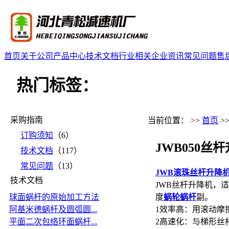
首页
关于公司
产品中心
技术文档
行业相关
企业资讯
常见问题
售
热门标签：
采购指南
当前位置： >>
首页
>
订购须知
（6）
JWB050
技术文档
（117）
常见问题
（13）
JWB滚珠丝杆升降
技术文档
JWB丝杆升降机，
球面蜗杆的原始加工方法
度
蜗轮蜗杆
副。
阿基米德蜗杆及圆弧圆...
1效率高：用滚动摩
平面二次包络环面蜗杆...
2高速化：与梯形丝