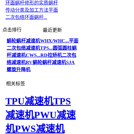
环面蜗杆修形的实质
蜗杆
传动分类及加工方法
平面
二次包络环面蜗杆...
点击排行
最近更新
蜗轮蜗杆减速机WHX/WHC...
平面
二次包络减速机TPS...
圆弧圆柱蜗
杆减速机CWS...
RD拉矫机二次包
络减速机
RV蜗轮蜗杆减速机
SJA
螺旋升降机
相关标签
TPU减速机
TPS
减速机
PWU减速
机
PWS减速机