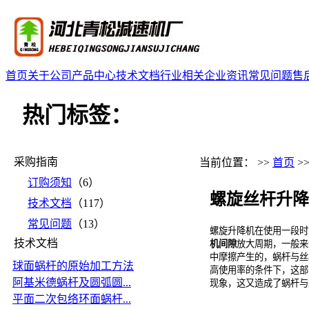
首页
关于公司
产品中心
技术文档
行业相关
企业资讯
常见问题
售
热门标签：
采购指南
当前位置： >>
首页
>
订购须知
（6）
螺旋丝杆升降
技术文档
（117）
常见问题
（13）
螺旋升降机在使用一段时
技术文档
机间隙
放大周期，一般来
中摩擦产生的，蜗杆与丝
球面蜗杆的原始加工方法
高使用率的条件下，这部
阿基米德蜗杆及圆弧圆...
现象，这又造成了蜗杆与
平面二次包络环面蜗杆...