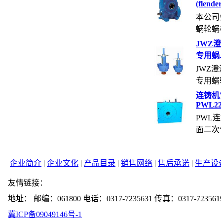
(flende
本公司
蜗轮蜗杆
JWZ
专用蜗..
JWZ
专用蜗轮
连铸机
PWL22.
PWL
面二次包
企业简介
|
企业文化
|
产品目录
|
销售网络
|
售后承诺
|
生产设
友情链接：
地址： 邮编：061800 电话：0317-7235631 传真：0317-723561
冀ICP备09049146号-1