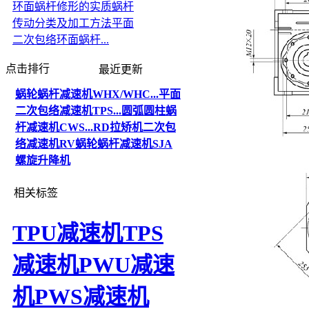
环面蜗杆修形的实质
蜗杆
传动分类及加工方法
平面
二次包络环面蜗杆...
点击排行
最近更新
蜗轮蜗杆减速机WHX/WHC...
平面
二次包络减速机TPS...
圆弧圆柱蜗
杆减速机CWS...
RD拉矫机二次包
络减速机
RV蜗轮蜗杆减速机
SJA
螺旋升降机
相关标签
TPU减速机
TPS
减速机
PWU减速
机
PWS减速机