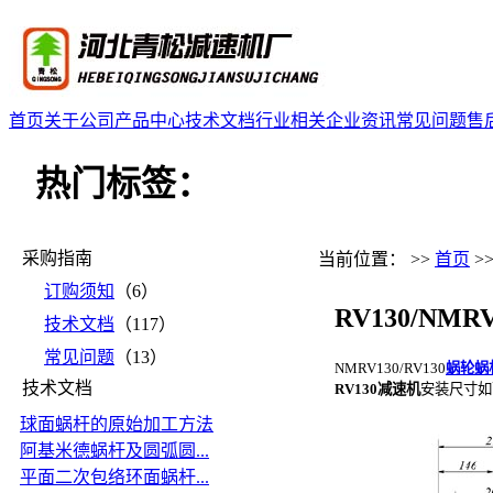
首页
关于公司
产品中心
技术文档
行业相关
企业资讯
常见问题
售
热门标签：
采购指南
当前位置： >>
首页
>
订购须知
（6）
RV130/N
技术文档
（117）
常见问题
（13）
NMRV130/RV130
蜗轮蜗
技术文档
RV130减速机
安装尺寸如
球面蜗杆的原始加工方法
阿基米德蜗杆及圆弧圆...
平面二次包络环面蜗杆...