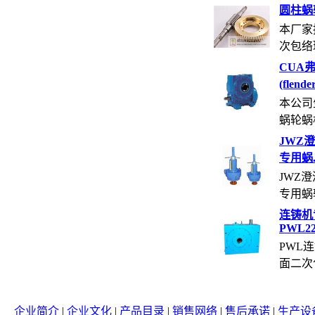
圆柱蜗
本厂家
次包络环
CUA
(flende
本公司
蜗轮蜗杆
JWZ
专用蜗..
JWZ
专用蜗轮
连铸机
PWL22.
PWL
面二次包
企业简介
|
企业文化
|
产品目录
|
销售网络
|
售后承诺
|
生产设