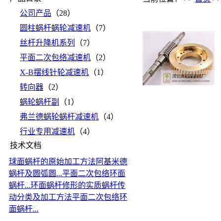
公司产品
（28）
圆柱蜗杆蜗轮减速机
（7）
丝杆升降机系列
（7）
平面二次包络减速机
（2）
X-B摆线针轮减速机
（1）
转向器
（2）
蜗轮蜗杆副
（1）
弗兰德蜗轮蜗杆减速机
（4）
行业专用减速机
（4）
技术文档
球面蜗杆的原始加工方法
阿基米德
蜗杆及圆弧圆...
平面二次包络环面
蜗杆...
环面蜗杆修形的实质
蜗杆传
动分类及加工方法
平面二次包络环
面蜗杆...