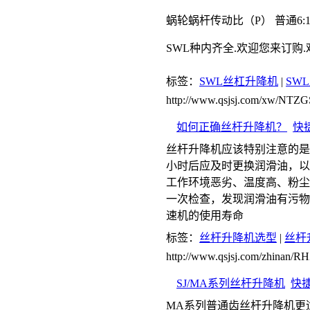
蜗轮蜗杆传动比（P） 普通6:1 6:1 72/3
SWL种内齐全.欢迎您来订购
标签：
SWL丝杠升降机
|
SW
http://www.qsjsj.com/xw/NT
如何正确丝杆升降机？
快
丝杆升降机应该特别注意的是第
小时后应及时更换润滑油，以后
工作环境恶劣、温度高、粉尘
一次检查，发现润滑油有污物
速机的使用寿命
标签：
丝杆升降机选型
|
丝杆
http://www.qsjsj.com/zhinan/
SJ/MA系列丝杆升降机
快
MA系列普通齿丝杆升降机更