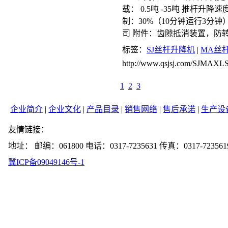
载： 0.5吨 -35吨 推杆升降速度
制：30%（10分钟运行3分
司 附件：齿隙抵消装置，防
标签：
SJ丝杆升降机
|
MA丝
http://www.qsjsj.com/SJMAXL
1
2
3
企业简介
|
企业文化
|
产品目录
|
销售网络
|
售后承诺
|
生产设
友情链接：
地址： 邮编：061800 电话：0317-7235631 传真：0317-723561
冀ICP备09049146号-1