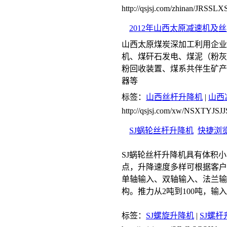
http://qsjsj.com/zhinan/JRSSL
2012年山西太原减速机及
山西太原煤炭深加工利用企业
机、煤矸石发电、煤泥（粉灰
粉回收装置、煤系共伴生矿产
器等
标签：
山西丝杆升降机
|
山西
http://qsjsj.com/xw/NSXTYJS
SJ蜗轮丝杆升降机
快捷浏
SJ蜗轮丝杆升降机具有体积
点，升降速度多样可根据客户
单轴输入、双轴输入、法兰输
构。推力从2吨到100吨，输入转速0
标签：
SJ螺旋升降机
|
SJ螺