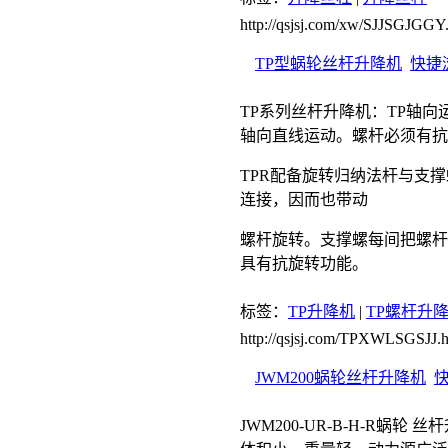
http://qsjsj.com/xw/SJJSGJGGY
TP型蜗轮丝杆升降机
快捷
TP系列丝杆升降机：TP轴
轴向直线运动。螺杆必须有抗
TPR配备旋转归纳法杆与支
连接，因而也带动
螺杆旋转。支撑螺每间把螺杆
具有抗旋转功能。
标签：
TP升降机
|
TP螺杆升
http://qsjsj.com/TPXWLSGSJJ.h
JWM200蜗轮丝杆升降机
JWM200-UR-B-H-R