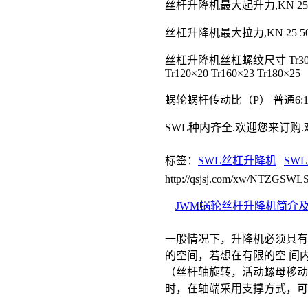
丝杆升降机最大起升力,KN 25 50 100
丝杠升降机最大拉力,KN 25 50 99 1
丝杠升降机丝杠螺纹尺寸 Tr30×6 Tr40
Tr120×20 Tr160×23 Tr180×25
蜗轮蜗杆传动比（P） 普通6:1 6:1 72/3
SWL种内齐全.欢迎您来订购
标签：
SWL丝杠升降机
|
SW
http://qsjsj.com/xw/NTZGSWL
JWM蜗轮丝杆升降机简介
一般情况下，升降机必须具有
的空间，若想在有限的空 间
（丝杆轴旋转，活动螺母移动
时，在轴端采用支撑方式，可